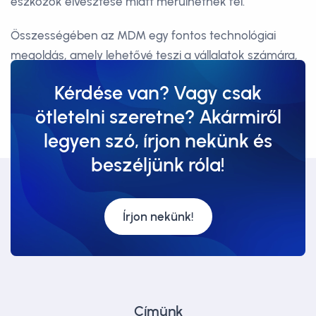
eszközök elvesztése miatt merülhetnek fel.
Összességében az MDM egy fontos technológiai
megoldás, amely lehetővé teszi a vállalatok számára,
hogy hatékonyan kezeljék és felügyeljék a dolgozóik
Kérdése van? Vagy csak
mobil eszközeit, miközben biztonságosabb és
ötletelni szeretne? Akármiről
rugalmasabb munkavégzést biztosítanak a dolgozóik
számára.
legyen szó, írjon nekünk és
beszéljünk róla!
Írjon nekünk!
Címünk