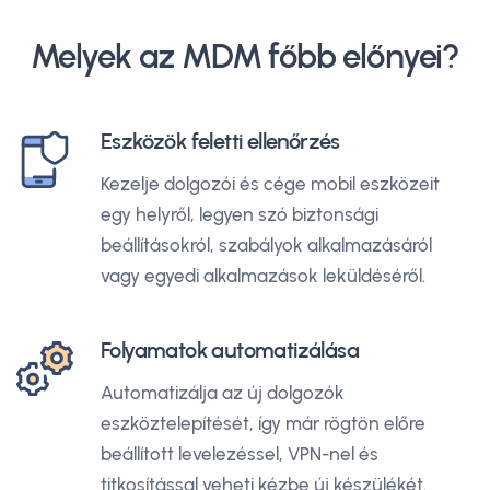
Melyek az MDM főbb előnyei?
Eszközök feletti ellenőrzés
Kezelje dolgozói és cége mobil eszközeit
egy helyről, legyen szó biztonsági
beállításokról, szabályok alkalmazásáról
vagy egyedi alkalmazások leküldéséről.
Folyamatok automatizálása
Automatizálja az új dolgozók
eszköztelepítését, így már rögtön előre
beállított levelezéssel, VPN-nel és
titkosítással veheti kézbe új készülékét.